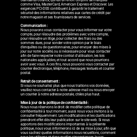
comme Visa, MasterCard, American Express et Discover. Les
exigences PCI-DSS contribuent à garantir le traitement
sécurisé des informations relatives aux cartes de crédit par
notre magasin et ses fournisseurs de services.
Communication :
Nous pouvons vous contacter pour vous informer sur votre
compte, pour résoudre des problèmes avec votre compte,
pour résoudre un litige, pour collecter des frais ou des
sommes dues, pour sonder votre opinion par le biais
d'enquêtes ou de questionnaires, pour envoyer des mises à
jour sur notre société, ou si nécessaire pour vous contacter
afin de faire respecter notre contrat d'utilisation, les lois
nationales applicables, et tout accord que nous pourrions
avoir avec vous. À ces fins, nous pouvons vous contacter par
courrier électronique, téléphone, messages textuels et courrier
postal.
Retrait de consentement :
Si vous ne souhaitez plus que nous traitions vos données,
veuillez nous contacter à notre adresse mail ou nous envoyer
un courrier à notre adresse postale, citées plus haut.
Mise à jour de la politique de confidentialité :
Nous nous réservons le droit de modifier cette politique de
confidentialité à tout moment, aussi nous vous invitons à la
consulter fréquemment. Les modifications et les clarifications
prendront effet dès leur publication sur le site web. Si nous
apportons des modifications importantes à la présente
politique, nous vous informerons ici de sa mise à jour, afin que
vous sachiez quelles informations nous recueillons, comment
nous les utilisons et dans quelles circonstances, le cas