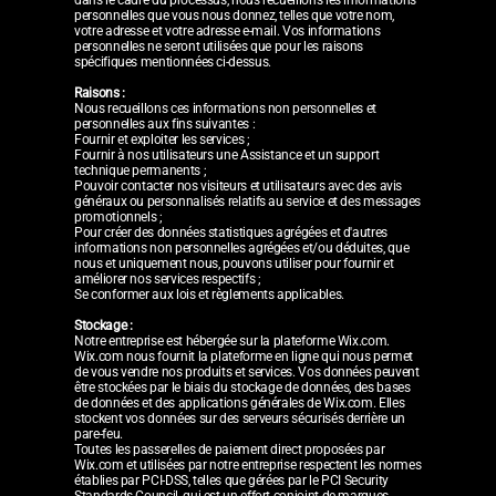
personnelles que vous nous donnez, telles que votre nom,
votre adresse et votre adresse e-mail. Vos informations
personnelles ne seront utilisées que pour les raisons
spécifiques mentionnées ci-dessus.
Raisons :
Nous recueillons ces informations non personnelles et
personnelles aux fins suivantes :
Fournir et exploiter les services ;
Fournir à nos utilisateurs une Assistance et un support
technique permanents ;
Pouvoir contacter nos visiteurs et utilisateurs avec des avis
généraux ou personnalisés relatifs au service et des messages
promotionnels ;
Pour créer des données statistiques agrégées et d'autres
informations non personnelles agrégées et/ou déduites, que
nous et uniquement nous, pouvons utiliser pour fournir et
améliorer nos services respectifs ;
Se conformer aux lois et règlements applicables.
Stockage :
Notre entreprise est hébergée sur la plateforme Wix.com.
Wix.com nous fournit la plateforme en ligne qui nous permet
de vous vendre nos produits et services. Vos données peuvent
être stockées par le biais du stockage de données, des bases
de données et des applications générales de Wix.com. Elles
stockent vos données sur des serveurs sécurisés derrière un
pare-feu.
Toutes les passerelles de paiement direct proposées par
Wix.com et utilisées par notre entreprise respectent les normes
établies par PCI-DSS, telles que gérées par le PCI Security
Standards Council, qui est un effort conjoint de marques