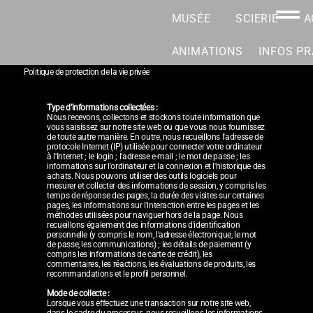
MUSÉE
SCIERIE
A
ANIMATIONS
INFOS PR
Politique de protection de la vie privée
Type d’informations collectées :
Nous recevons, collectons et stockons toute information que
vous saisissez sur notre site web ou que vous nous fournissez
de toute autre manière. En outre, nous recueillons l'adresse de
protocole Internet (IP) utilisée pour connecter votre ordinateur
à l'Internet ; le login ; l'adresse e-mail ; le mot de passe ; les
informations sur l'ordinateur et la connexion et l'historique des
achats. Nous pouvons utiliser des outils logiciels pour
mesurer et collecter des informations de session, y compris les
temps de réponse des pages, la durée des visites sur certaines
pages, les informations sur l'interaction entre les pages et les
méthodes utilisées pour naviguer hors de la page. Nous
recueillons également des informations d'identification
personnelle (y compris le nom, l'adresse électronique, le mot
de passe, les communications) ; les détails de paiement (y
compris les informations de carte de crédit), les
commentaires, les réactions, les évaluations de produits, les
recommandations et le profil personnel.
Mode de collecte :
Lorsque vous effectuez une transaction sur notre site web,
dans le cadre du processus, nous recueillons les informations