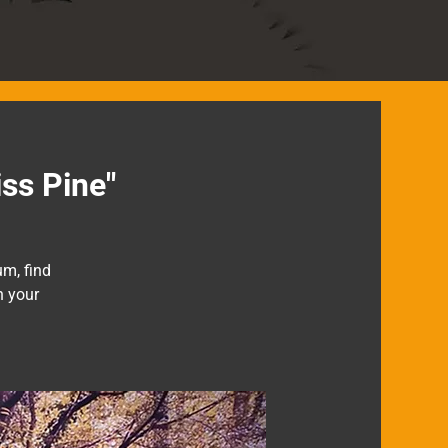
iss Pine"
um, find
n your